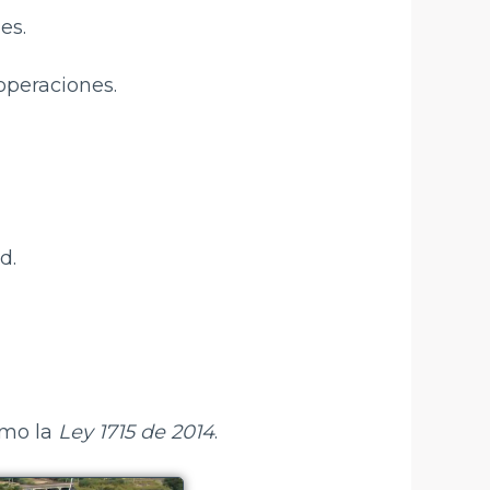
es.
operaciones.
d.
omo la
Ley 1715 de 2014
.