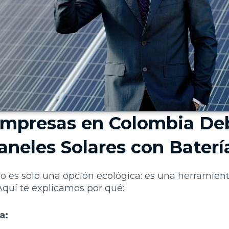
Empresas en Colombia De
aneles Solares con Baterí
no es solo una opción ecológica: es una herramien
Aquí te explicamos por qué:
a: