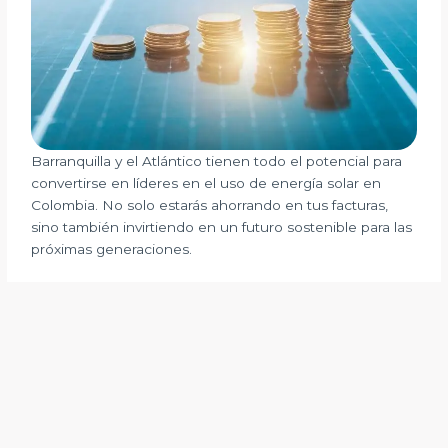
Barranquilla y el Atlántico tienen todo el potencial para
convertirse en líderes en el uso de energía solar en
Colombia. No solo estarás ahorrando en tus facturas,
sino también invirtiendo en un futuro sostenible para las
próximas generaciones.
Energía solar Barranquilla al alcance. La energía solar
comercial e industrial es una herramienta poderosa para
mejorar la eficiencia, ahorrar costos y reforzar el
compromiso ambiental de las empresas. No se trata solo
de una inversión financiera, sino de una apuesta por un
futuro más limpio y eficiente.
¿Estás listo para liderar el cambio? ¡Contáctanos y